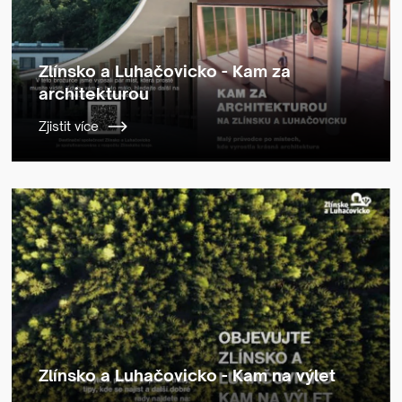
Zlínsko a Luhačovicko - Kam za
architekturou
Zjistit více
Zlínsko a Luhačovicko - Kam na výlet