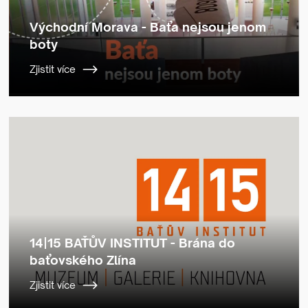
Východní Morava - Baťa nejsou jenom
boty
Zjistit více
14|15 BAŤŮV INSTITUT - Brána do
baťovského Zlína
Zjistit více