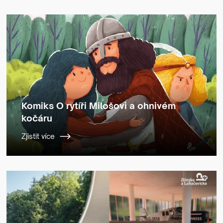
Komiks O rytíři Milošovi a ohnivém
kočáru
Zjistit více