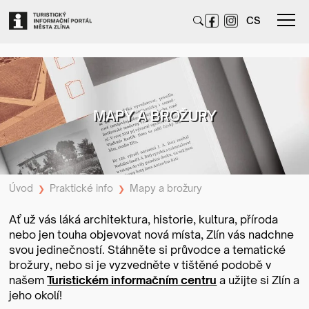
CS
MAPY A BROŽURY
Úvod
Praktické info
Mapy a brožury
❯
❯
Ať už vás láká architektura, historie, kultura, příroda
nebo jen touha objevovat nová místa, Zlín vás nadchne
svou jedinečností. Stáhněte si průvodce a tematické
brožury, nebo si je vyzvedněte v tištěné podobě v
našem
Turistickém informačním centru
a užijte si Zlín a
jeho okolí!