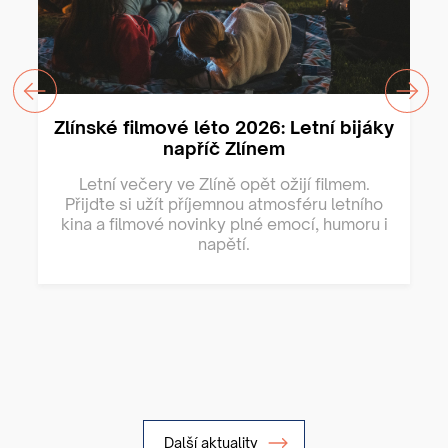
Zlínské filmové léto 2026: Letní bijáky
napříč Zlínem
Letní večery ve Zlíně opět ožijí filmem.
Přijďte si užít příjemnou atmosféru letního
kina a filmové novinky plné emocí, humoru i
napětí.
Další aktuality