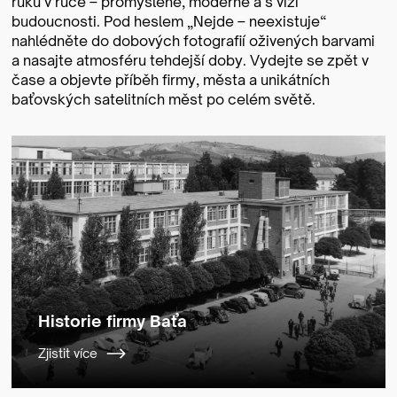
ruku v ruce – promyšleně, moderně a s vizí
budoucnosti. Pod heslem „Nejde – neexistuje“
nahlédněte do dobových fotografií oživených barvami
a nasajte atmosféru tehdejší doby. Vydejte se zpět v
čase a objevte příběh firmy, města a unikátních
baťovských satelitních měst po celém světě.
Historie firmy Baťa
Zjistit více