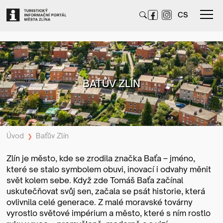
CS
BAŤŮV ZLÍN
Úvod
Baťův Zlín
❯
Zlín je město, kde se zrodila značka Baťa – jméno,
které se stalo symbolem obuvi, inovací i odvahy měnit
svět kolem sebe. Když zde Tomáš Baťa začínal
uskutečňovat svůj sen, začala se psát historie, která
ovlivnila celé generace. Z malé moravské továrny
vyrostlo světové impérium a město, které s ním rostlo