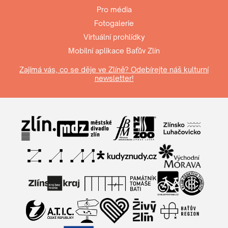
Pro média
Fotogalerie
Virtuální prohlídky
Mobilní aplikace Baťův Zlín
Zajímá vás, co se děje ve Zlíně? Odebírejte náš kulturní
newsletter!