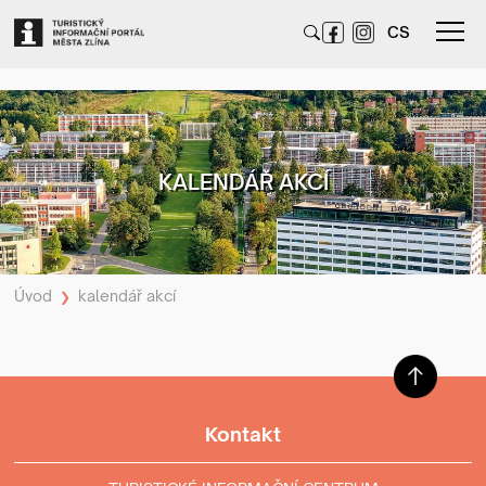
CS
KALENDÁŘ AKCÍ
Úvod
kalendář akcí
❯
Kontakt