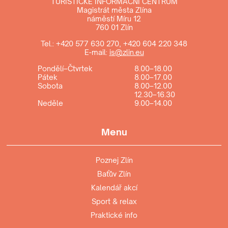
TURISTICKÉ INFORMAČNÍ CENTRUM
Magistrát města Zlína
náměstí Míru 12
760 01 Zlín
Tel.:
+420 577 630 270
,
+420 604 220 348
E-mail:
is@zlin.eu
Pondělí–Čtvrtek
8.00–18.00
Pátek
8.00–17.00
Sobota
8.00–12.00
12.30–16.30
Neděle
9.00–14.00
Menu
Poznej Zlín
Baťův Zlín
Kalendář akcí
Sport & relax
Praktické info