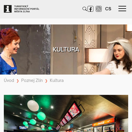
CS
KULTURA
Úvod
Poznej Zlín
Kultura
❯
❯