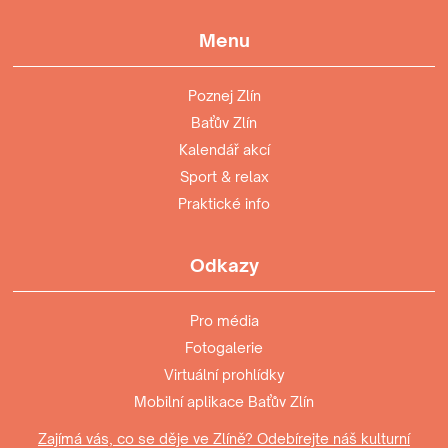
Menu
Poznej Zlín
Baťův Zlín
Kalendář akcí
Sport & relax
Praktické info
Odkazy
Pro média
Fotogalerie
Virtuální prohlídky
Mobilní aplikace Baťův Zlín
Zajímá vás, co se děje ve Zlíně? Odebírejte náš kulturní