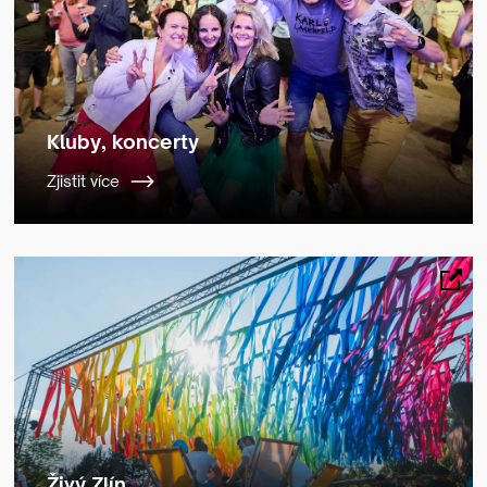
Kluby, koncerty
Zjistit více
Živý Zlín