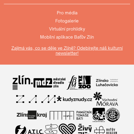
Pro média
Fotogalerie
Virtuální prohlídky
Mobilní aplikace Baťův Zlín
Zajímá vás, co se děje ve Zlíně? Odebírejte náš kulturní
newsletter!