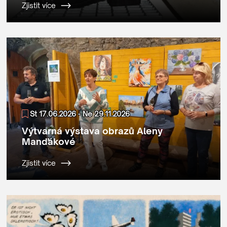
Zjistit více
St 17.06.2026 - Ne 29.11.2026
Výtvarná výstava obrazů Aleny
Manďákové
Zjistit více