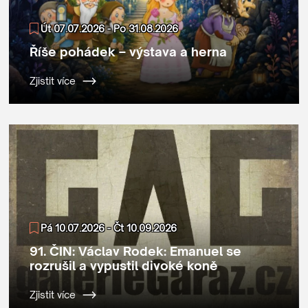
Út 07.07.2026 - Po 31.08.2026
Říše pohádek – výstava a herna
Zjistit více
Pá 10.07.2026 - Čt 10.09.2026
91. ČIN: Václav Rodek: Emanuel se
rozrušil a vypustil divoké koně
Zjistit více