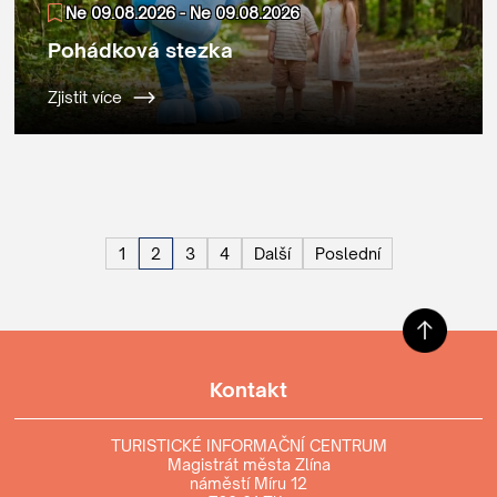
Ne 09.08.2026 - Ne 09.08.2026
Pohádková stezka
Zjistit více
1
2
3
4
Další
Poslední
Kontakt
TURISTICKÉ INFORMAČNÍ CENTRUM
Magistrát města Zlína
náměstí Míru 12