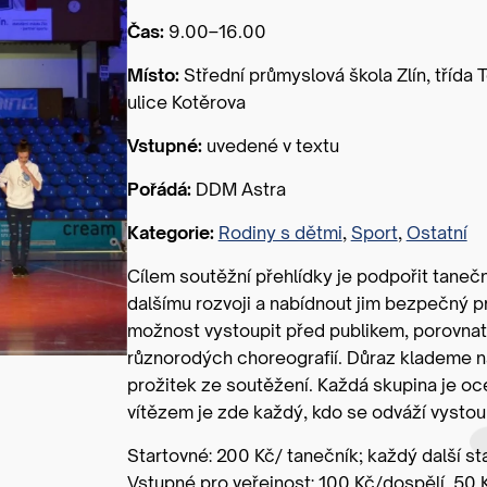
Čas:
9.00–16.00
Místo:
Střední průmyslová škola Zlín, třída 
ulice Kotěrova
Vstupné:
uvedené v textu
Pořádá:
DDM Astra
Kategorie:
Rodiny s dětmi
,
Sport
,
Ostatní
Cílem soutěžní přehlídky je podpořit tanečn
dalšímu rozvoji a nabídnout jim bezpečný pr
možnost vystoupit před publikem, porovnat 
různorodých choreografií. Důraz klademe na
prožitek ze soutěžení. Každá skupina je o
vítězem je zde každý, kdo se odváží vystou
Startovné: 200 Kč/ tanečník; každý další st
Vstupné pro veřejnost: 100 Kč/dospělí, 50 