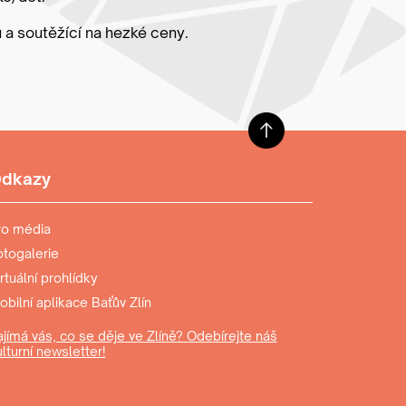
 a soutěžící na hezké ceny.
dkazy
ro média
otogalerie
rtuální prohlídky
bilní aplikace Baťův Zlín
ajímá vás, co se děje ve Zlíně? Odebírejte náš
lturní newsletter!