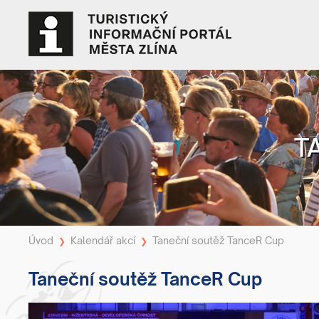
T
Úvod
Kalendář akcí
Taneční soutěž TanceR Cup
❯
❯
Taneční soutěž TanceR Cup