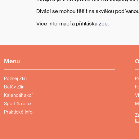
Diváci se mohou těšit na skvělou podívanou
Více informací a přihláška
zde
.
Menu
O
Poznej Zlín
P
Baťův Zlín
F
Kalendář akcí
Vi
Sport & relax
Mo
Praktické info
Z
ku