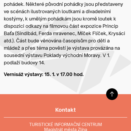
pohádek. Některé původní pohádky jsou představeny
ve scénách ilustrovaných loutkami a divadelními
kostýmy, k umělým pohádkám jsou kromě loutek k
dispozici odkazy na filmovou část expozice Princip
Baťa (Sindibád, Ferda mravenec, Míček Flíček, Krysáci
atd.). Část bude věnována časopisům pro děti a
mládež a přes téma pověstí je výstava provázána na
sousední výstavu Poklady východní Moravy. V 1.
podlaží budovy 14.
Vernisáž výstavy: 15. 1. v 17.00 hod.
Kontakt
TURISTICKÉ INFORMAČNÍ CENTRUM
Magistrát města Zlína