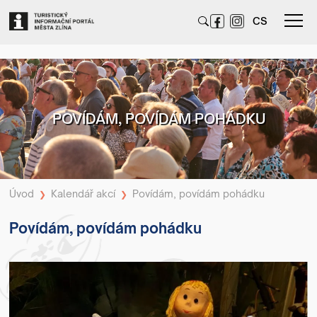
CS
POVÍDÁM, POVÍDÁM POHÁDKU
Úvod
Kalendář akcí
Povídám, povídám pohádku
❯
❯
Povídám, povídám pohádku