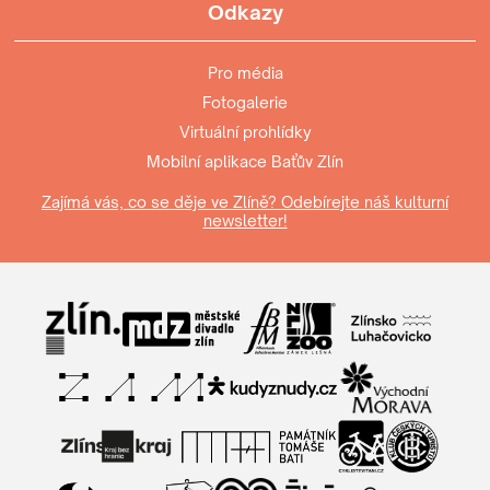
Odkazy
Pro média
Fotogalerie
Virtuální prohlídky
Mobilní aplikace Baťův Zlín
Zajímá vás, co se děje ve Zlíně? Odebírejte náš kulturní
newsletter!