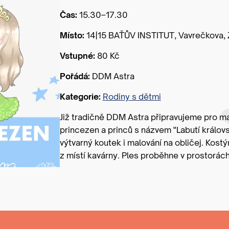
Čas:
15.30–17.30
Místo:
14|15 BAŤŮV INSTITUT, Vavrečkova, Z
Vstupné:
80 Kč
Pořádá:
DDM Astra
Kategorie:
Rodiny s dětmi
Již tradičně DDM Astra připravujeme pro ma
princezen a princů s názvem "Labutí královs
výtvarný koutek i malování na obličej. Kos
z místí kavárny. Ples proběhne v prostorách