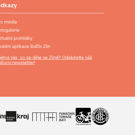
dkazy
ro média
otogalerie
rtuální prohlídky
bilní aplikace Baťův Zlín
ajímá vás, co se děje ve Zlíně? Odebírejte náš
lturní newsletter!