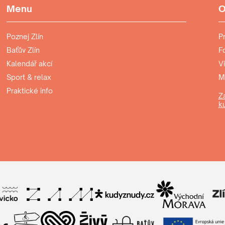
Menu
O
Poznej Zlín
P
Baťův Zlín
F
Kalendář akcí
Vi
Sport & relax
Mo
Praktické info
Z
ku