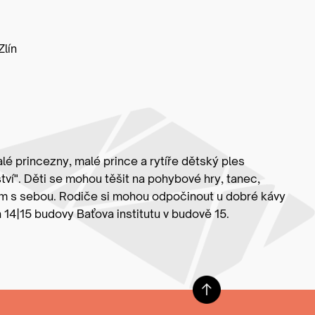
lín
lé princezny, malé prince a rytíře dětský ples
tví". Děti se mohou těšit na pohybové hry, tanec,
tým s sebou. Rodiče si mohou odpočinout u dobré kávy
 14|15 budovy Baťova institutu v budově 15.