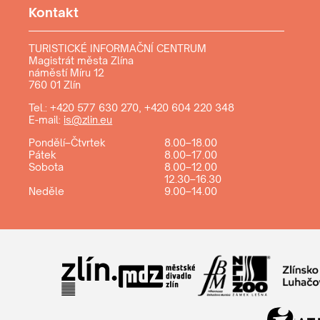
Kontakt
TURISTICKÉ INFORMAČNÍ CENTRUM
Magistrát města Zlína
náměstí Míru 12
760 01 Zlín
Tel.:
+420 577 630 270
,
+420 604 220 348
E-mail:
is@zlin.eu
Pondělí–Čtvrtek
8.00–18.00
Pátek
8.00–17.00
Sobota
8.00–12.00
12.30–16.30
Neděle
9.00–14.00