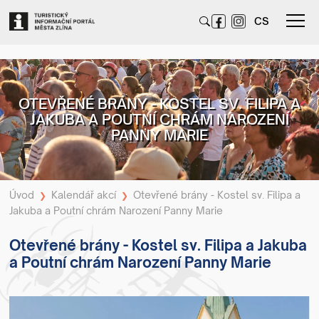
CS
OTEVŘENÉ BRÁNY - KOSTEL SV. FILIPA A
JAKUBA A POUTNÍ CHRÁM NAROZENÍ
PANNY MARIE
Úvod
Kalendář akcí
Otevřené brány - Kostel sv. Filipa a
❯
❯
Jakuba a Poutní chrám Narození Panny Marie
Otevřené brány - Kostel sv. Filipa a Jakuba
a Poutní chrám Narození Panny Marie