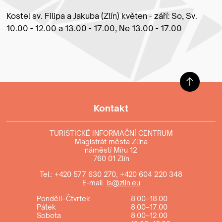
Kostel sv. Filipa a Jakuba (Zlín) květen - září: So, Sv.
10.00 - 12.00 a 13.00 - 17.00, Ne 13.00 - 17.00
Kontakt
TURISTICKÉ INFORMAČNÍ CENTRUM
Magistrát města Zlína
náměstí Míru 12
760 01 Zlín
Tel.:
+420 577 630 270
,
+420 604 220 348
E-mail:
is@zlin.eu
Pondělí–Čtvrtek
8.00–18.00
Pátek
8.00–17.00
Sobota
8.00–12.00