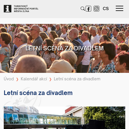
CS
LETNÍ SCÉNA ZA DIVADLEM
Úvod
Kalendář akcí
Letní scéna za divadlem
❯
❯
Letní scéna za divadlem