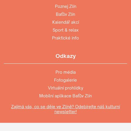
Poznej Zlín
Baťův Zlín
Kalendář akcí
Sport & relax
Praktické info
Odkazy
Pro média
Fotogalerie
Virtuální prohlídky
Mobilní aplikace Baťův Zlín
Zajímá vás, co se děje ve Zlíně? Odebírejte náš kulturní
newsletter!