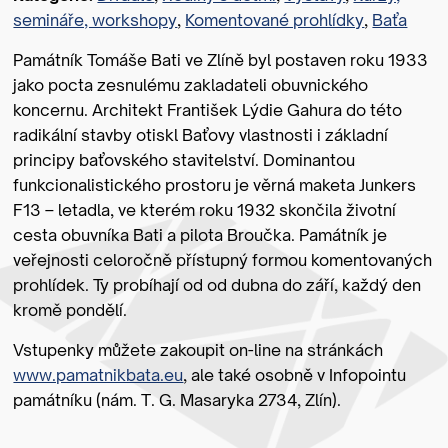
semináře, workshopy
,
Komentované prohlídky
,
Baťa
Památník Tomáše Bati ve Zlíně byl postaven roku 1933
jako pocta zesnulému zakladateli obuvnického
koncernu. Architekt František Lýdie Gahura do této
radikální stavby otiskl Baťovy vlastnosti i základní
principy baťovského stavitelství. Dominantou
funkcionalistického prostoru je věrná maketa Junkers
F13 – letadla, ve kterém roku 1932 skončila životní
cesta obuvníka Bati a pilota Broučka. Památník je
veřejnosti celoročně přístupný formou komentovaných
prohlídek. Ty probíhají od od dubna do září, každý den
kromě pondělí.
Vstupenky můžete zakoupit on-line na stránkách
www.pamatnikbata.eu
, ale také osobně v Infopointu
památníku (nám. T. G. Masaryka 2734, Zlín).