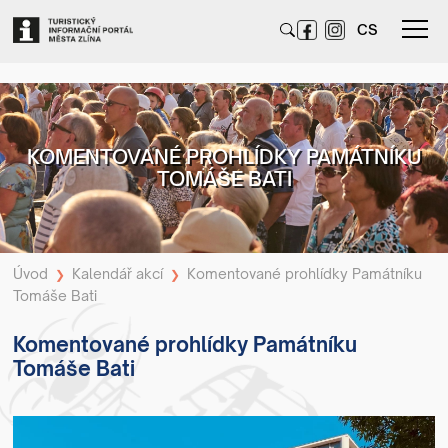
CS
KOMENTOVANÉ PROHLÍDKY PAMÁTNÍKU
TOMÁŠE BATI
Úvod
Kalendář akcí
Komentované prohlídky Památníku
❯
❯
Tomáše Bati
Komentované prohlídky Památníku
Tomáše Bati