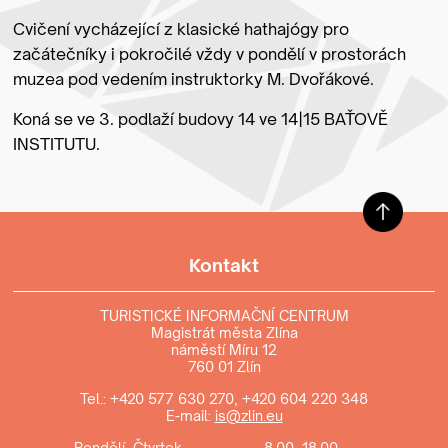
Cvičení vycházející z klasické hathajógy pro
začátečníky i pokročilé vždy v pondělí v prostorách
muzea pod vedením instruktorky M. Dvořákové.
Koná se ve 3. podlaží budovy 14 ve 14|15 BAŤOVĚ
INSTITUTU.
Kontakt
TURISTICKÉ INFORMAČNÍ CENTRUM
Magistrát města Zlína
náměstí Míru 12
760 01 Zlín
Tel.:
+420 577 630 270
,
+420 604 220 348
E-mail:
is@zlin.eu
Pondělí–Čtvrtek
8.00–18.00