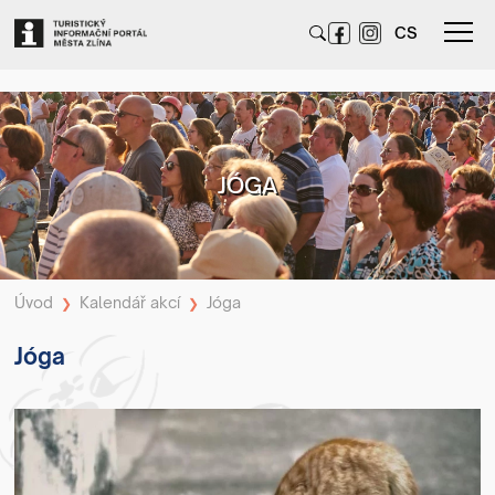
CS
JÓGA
Úvod
Kalendář akcí
Jóga
❯
❯
Jóga