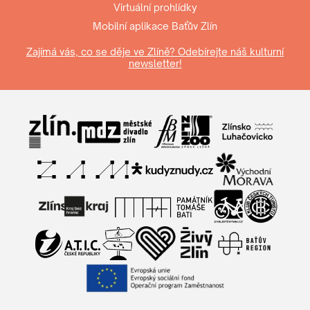
Virtuální prohlídky
Mobilní aplikace Baťův Zlín
Zajímá vás, co se děje ve Zlíně? Odebírejte náš kulturní
newsletter!