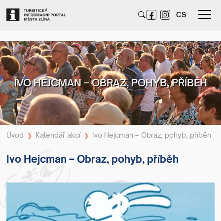
CS
IVO HEJCMAN – OBRAZ, POHYB, PŘÍBĚH
Úvod
Kalendář akcí
Ivo Hejcman – Obraz, pohyb, příběh
❯
❯
Ivo Hejcman – Obraz, pohyb, příběh