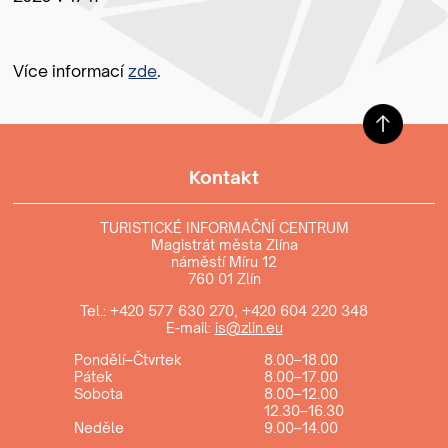
Více informací
zde
.
Kontakt
TURISTICKÉ INFORMAČNÍ CENTRUM
Magistrát města Zlína
náměstí Míru 12
760 01 Zlín
Tel.:
+420 577 630 270
,
+420 604 220 348
E-mail:
is@zlin.eu
Pondělí–Čtvrtek
8.00–18.00
Pátek
8.00–17.00
Sobota
8.00–12.00
12.30–16.30
Neděle
9.00–14.00