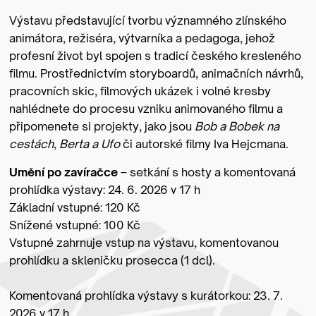
Výstavu představující tvorbu významného zlínského
animátora, režiséra, výtvarníka a pedagoga, jehož
profesní život byl spojen s tradicí českého kresleného
filmu. Prostřednictvím storyboardů, animačních návrhů,
pracovních skic, filmových ukázek i volné kresby
nahlédnete do procesu vzniku animovaného filmu a
připomenete si projekty, jako jsou
Bob a Bobek na
cestách
,
Berta a Ufo
či autorské filmy Iva Hejcmana.
Umění po zavíračce
– setkání s hosty a komentovaná
prohlídka výstavy: 24. 6. 2026 v 17 h
Základní vstupné: 120 Kč
Snížené vstupné: 100 Kč
Vstupné zahrnuje vstup na výstavu, komentovanou
prohlídku a skleničku prosecca (1 dcl).
Komentovaná prohlídka výstavy s kurátorkou: 23. 7.
2026 v 17 h