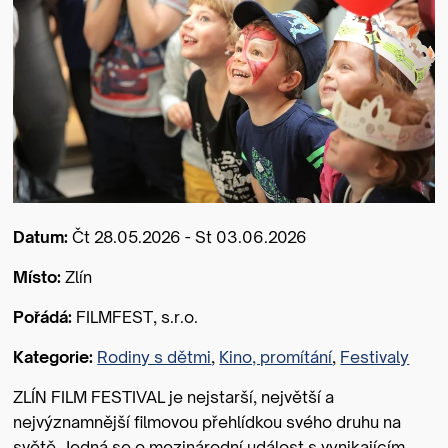
Datum:
Čt 28.05.2026 - St 03.06.2026
Místo:
Zlín
Pořádá:
FILMFEST, s.r.o.
Kategorie:
Rodiny s dětmi
,
Kino, promítání
,
Festivaly
ZLÍN FILM FESTIVAL je nejstarší, největší a
nejvýznamnější filmovou přehlídkou svého druhu na
světě. Jedná se o mezinárodní událost s vynikajícím