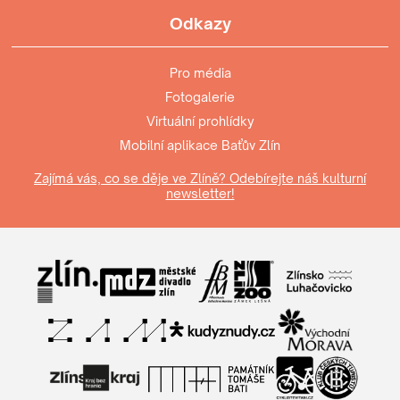
Odkazy
Pro média
Fotogalerie
Virtuální prohlídky
Mobilní aplikace Baťův Zlín
Zajímá vás, co se děje ve Zlíně? Odebírejte náš kulturní
newsletter!