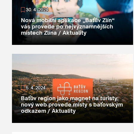
30. 4. 2024
Nová mobilní aplikace „Baťův Zlín“
vás provede po nejvýznamnějších
místech Zlína / Aktuality
5. 4. 2024
Baťův region jako magnet na turisty:
nový web provede místy s baťovským
odkazem / Aktuality