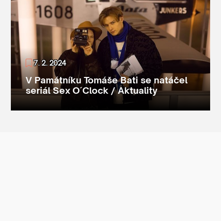
7. 2. 2024
V Památníku Tomáše Bati se natáčel
seriál Sex O´Clock / Aktuality
1
2
3
4
Další
Poslední