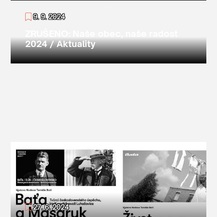
9. 9. 2024
ZRUŠENO: Naše obec, naše radost
2024 / Aktuality
27. 6. 2024