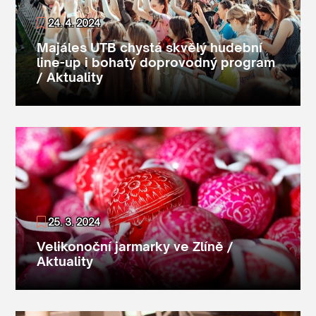
24. 4. 2024
Majáles UTB chystá skvělý hudební
line-up i bohatý doprovodný program
/ Aktuality
25. 3. 2024
Velikonoční jarmarky ve Zlíně /
Aktuality