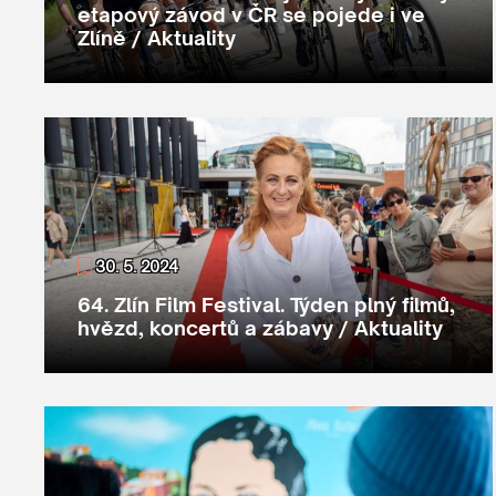
etapový závod v ČR se pojede i ve
Zlíně / Aktuality
30. 5. 2024
64. Zlín Film Festival. Týden plný filmů,
hvězd, koncertů a zábavy / Aktuality