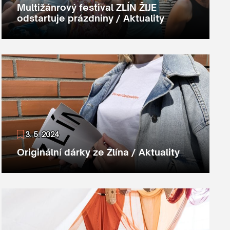
Multižánrový festival ZLÍN ŽIJE
odstartuje prázdniny / Aktuality
3. 5. 2024
Originální dárky ze Zlína / Aktuality