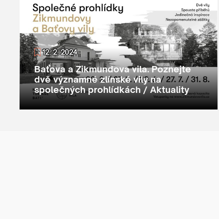
12. 2. 2024
Baťova a Zikmundova vila. Poznejte
dvě významné zlínské vily na
společných prohlídkách / Aktuality