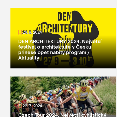
24. 9. 2024
DEN ARCHITEKTURY 2024. Největší
festival o architektuře v Česku
přinese opět nabitý program /
Aktuality
22. 7. 2024
Czech Tour 2024. Největší cyklistický