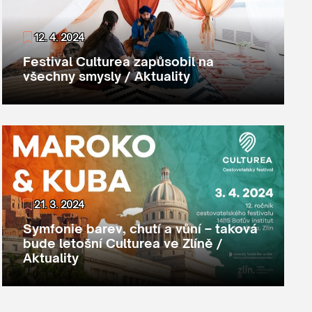
12. 4. 2024
Festival Culturea zapůsobil na
všechny smysly / Aktuality
21. 3. 2024
Symfonie barev, chutí a vůní – taková
bude letošní Culturea ve Zlíně /
Aktuality