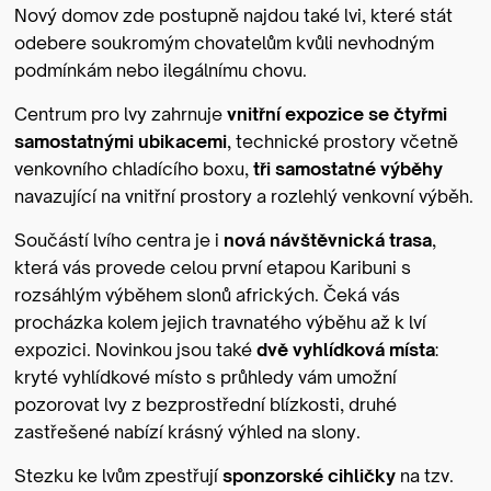
Nový domov zde postupně najdou také lvi, které stát
odebere soukromým chovatelům kvůli nevhodným
podmínkám nebo ilegálnímu chovu.
Centrum pro lvy zahrnuje
vnitřní expozice se čtyřmi
samostatnými ubikacemi
, technické prostory včetně
venkovního chladícího boxu,
tři samostatné výběhy
navazující na vnitřní prostory a rozlehlý venkovní výběh.
Součástí lvího centra je i
nová návštěvnická trasa
,
která vás provede celou první etapou Karibuni s
rozsáhlým výběhem slonů afrických. Čeká vás
procházka kolem jejich travnatého výběhu až k lví
expozici. Novinkou jsou také
dvě vyhlídková místa
:
kryté vyhlídkové místo s průhledy vám umožní
pozorovat lvy z bezprostřední blízkosti, druhé
zastřešené nabízí krásný výhled na slony.
Stezku ke lvům zpestřují
sponzorské cihličky
na tzv.