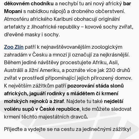
děkovném
chodníku
a nechybí tu ani nový africký
bar
Mopani
s nabídkou nápojů a drobného občerstvení.
Atmosféru afrického Karibuni obohacují originální
artefakty z Jihoafrické republiky – kovové sochy zvířat,
dřevěné masky i sochy.
Zoo Zlín
patří k nejnavštěvovanějším zoologickým
zahradám v Česku a mnozí ji označují za nejkrásnější.
Během jediné návštěvy procestujete Afriku, Asii,
Austrálii a Jižní Ameriku, a poznáte více jak 230 druhů
zvířat v prostředí připomínající jejich přirozený domov.
K největším zážitkům patří
pozorování stáda slonů
afrických,
jaguáří rodinky s mládětem či
krmení
mořských rejnoků a žiraf
. Najdete tu také
nejdelší
voliéru supů v České republice
, kde můžete sledovat
krmení těchto majestátních dravců
.
Přijeďte a vydejte se na cestu za jedinečnými zážitky!