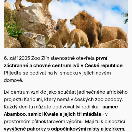
6. září 2025 Zoo Zlín slavnostně otevřela
první
záchranné a chovné centrum lvů v České republice
.
Přijeďte se podívat na lví smečku v jejich novém
domově.
Lví centrum vzniklo jako součást jedinečného afrického
projektu Karibuni, který nemá v českých zoo obdoby.
Každý den tu můžete obdivovat lví rodinku -
samce
Abamboo, samici Kwale a jejich tři mláďata
- v
prostorném půlhektarovém výběhu. Mají tu k dispozici
vyvýšené pahorky s odpočinkovými místy a jezírkem
.