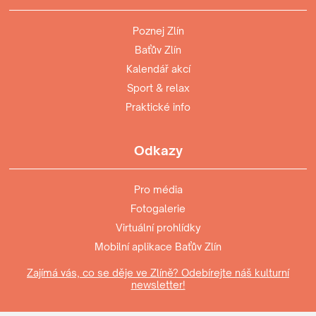
Poznej Zlín
Baťův Zlín
Kalendář akcí
Sport & relax
Praktické info
Odkazy
Pro média
Fotogalerie
Virtuální prohlídky
Mobilní aplikace Baťův Zlín
Zajímá vás, co se děje ve Zlíně? Odebírejte náš kulturní
newsletter!