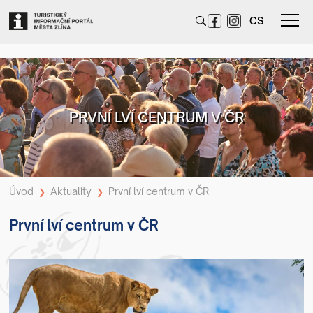
CS
PRVNÍ LVÍ CENTRUM V ČR
Úvod
Aktuality
První lví centrum v ČR
❯
❯
První lví centrum v ČR